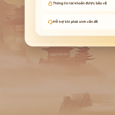
Thông tin tài khoản được bảo vệ
Hỗ trợ khi phát sinh vấn đề