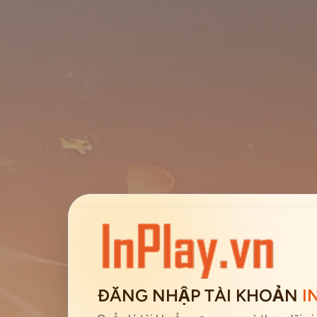
ĐĂNG NHẬP TÀI KHOẢN
I